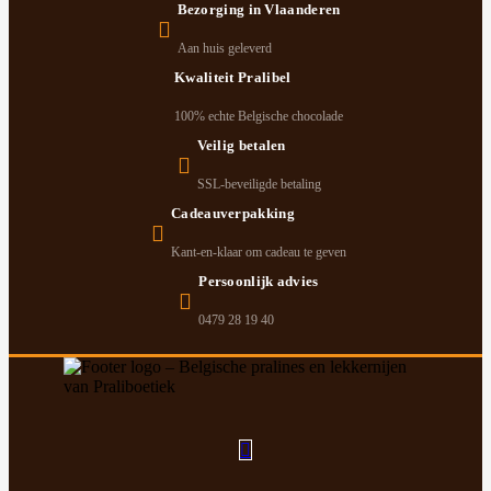
Bezorging in Vlaanderen
Aan huis geleverd
Kwaliteit Pralibel
100% echte Belgische chocolade
Veilig betalen
SSL-beveiligde betaling
Cadeauverpakking
Kant-en-klaar om cadeau te geven
Persoonlijk advies
0479 28 19 40